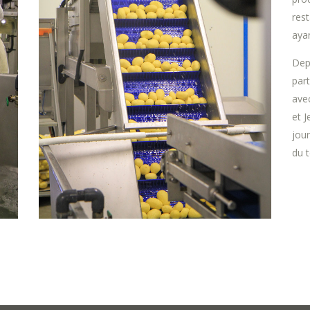
rest
ayan
Dep
par
ave
et J
jour
du t