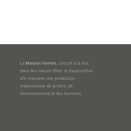
La
Maison Vernet
, s’inscrit à la fois
dans des valeurs d’hier et d’aujourd’hui
afin d’assurer une production
respectueuse de la terre, de
l’environnement et des hommes.