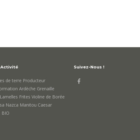
Activité
Suivez-Nous !
s de terre
Producteur
ormation
Ardèche
Grenaille
Lamelles
Frites
Violine de Borée
sa
Nazca
Manitou
Caesar
 BIO