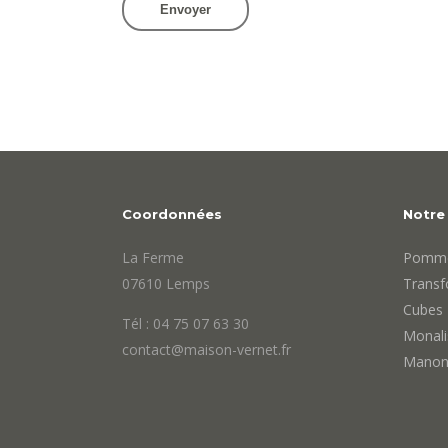
Coordonnées
Notre 
La Ferme
Pomme
07610 Lemps
Transf
Cubes
Tél : 04 75 07 63 30
Monali
contact@maison-vernet.fr
Manon